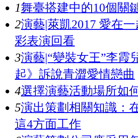
1
舞臺搭建中的10個關
2
演藝|萊凱2017 愛
彩表演回看
3
演藝|“變裝女王”李
起》訴說青澀愛情戀曲
4
選擇演藝活動場所如
5
演出策劃相關知識：
這4方面工作