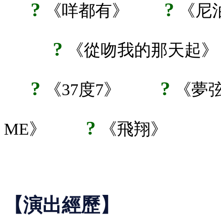
?
?
《
咩都有
》
《
尼
?
《
從吻我的那天起
》
?
?
《
37度7
》
《
夢
?
ME
》
《
飛翔
》
【演出經歷】