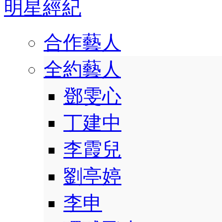
明星經紀
合作藝人
全約藝人
鄧雯心
丁建中
李霞兒
劉亭婷
李申