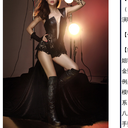
（ 
演
【個
【
姐
金
例
模
系
八
手