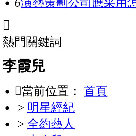
6
演藝策劃公司應采用

熱門關鍵詞
李霞兒

當前位置：
首頁
>
明星經紀
>
全約藝人